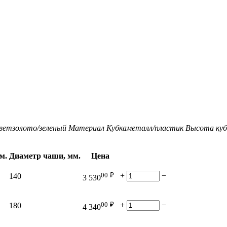
вет
золото/зеленый
Материал Кубка
металл/пластик
Высота кубк
м.
Диаметр чаши, мм.
Цена
00
₽
+
−
140
3 530
00
₽
+
−
180
4 340