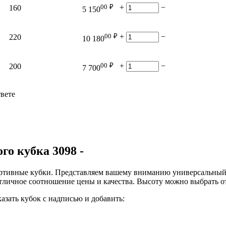
00
₽
+
−
160
5 150
00
₽
+
−
220
10 180
00
₽
+
−
200
7 700
твете
ого кубка 3098
-
ртивные кубки. Представляем вашему вниманию универсальный 
личное соотношение цены и качества. Высоту можно выбрать от 
зать кубок с надписью и добавить: