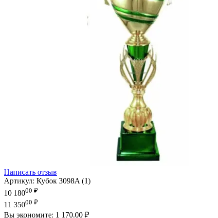
Написать отзыв
Артикул:
Кубок 3098A (1)
00
₽
10 180
00
₽
11 350
Вы экономите:
1 170.00
₽