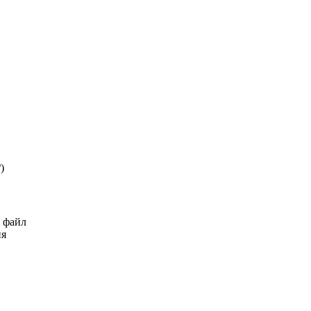
₽
)
ь файл
ия