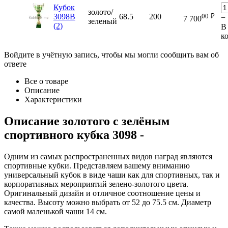
Кубок
золото/
00
₽
3098B
68.5
200
−
7 700
зеленый
(2)
В
к
Войдите в учётную запись, чтобы мы могли сообщить вам об
ответе
Все о товаре
Описание
Характеристики
Описание
золотого с зелёным
спортивного кубка 3098
-
Одним из самых распространенных видов наград являются
спортивные кубки. Представляем вашему вниманию
универсальный кубок в виде чаши как для спортивных, так и
корпоративных мероприятий зелено-золотого цвета.
Оригинальный дизайн и отличное соотношение цены и
качества. Высоту можно выбрать от 52 до 75.5 см. Диаметр
самой маленькой чаши 14 см.