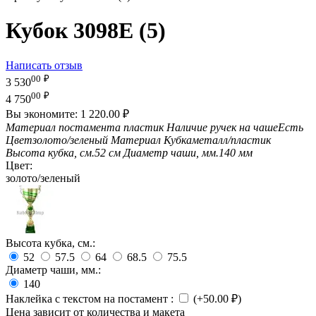
Кубок 3098E (5)
Написать отзыв
00
₽
3 530
00
₽
4 750
Вы экономите:
1 220.00
₽
Материал постамента
пластик
Наличие ручек на чаше
Есть
Цвет
золото/зеленый
Материал Кубка
металл/пластик
Высота кубка, см.
52 см
Диаметр чаши, мм.
140 мм
Цвет:
золото/зеленый
Высота кубка, см.:
52
57.5
64
68.5
75.5
Диаметр чаши, мм.:
140
Наклейка с текстом на постамент
:
(+
50.00
₽
)
Цена зависит от количества и макета