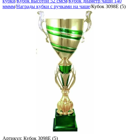
кубки
/
Кубок высотой 52 смсм
/
Кубок диаметр чаши 140
мммм
/
Награды кубки с ручками на чаше
/
Кубок 3098E (5)
Артикул:
Кубок 3098E (5)