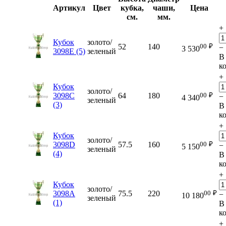
Артикул
Цвет
кубка,
чаши,
Цена
см.
мм.
+
Кубок
золото/
00
₽
52
140
−
3 530
3098E (5)
зеленый
В
к
+
Кубок
золото/
00
₽
3098C
64
180
−
4 340
зеленый
(3)
В
к
+
Кубок
золото/
00
₽
3098D
57.5
160
−
5 150
зеленый
(4)
В
к
+
Кубок
золото/
00
₽
3098A
75.5
220
−
10 180
зеленый
(1)
В
к
+