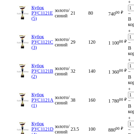
+
Кубок
золото/
00
₽
РУС1121E
21
80
−
740
синий
(5)
В
ко
+
Кубок
золото/
00
₽
РУС1121C
29
120
−
1 100
синий
(3)
В
ко
+
Кубок
золото/
00
₽
РУС1121B
32
140
−
1 360
синий
(2)
В
ко
+
Кубок
золото/
00
₽
РУС1121A
38
160
−
1 780
синий
(1)
В
ко
+
Кубок
золото/
00
₽
РУС1121D
23.5
100
−
880
синий