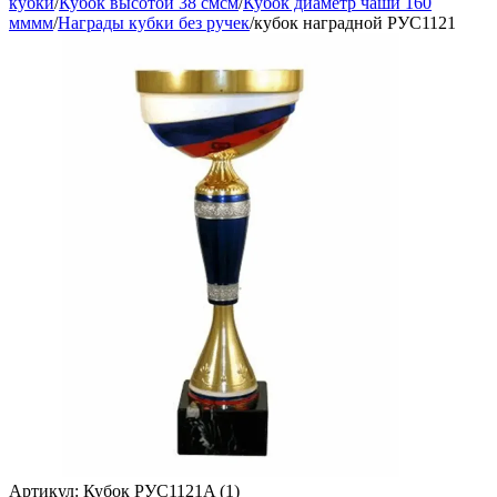
кубки
/
Кубок высотой 38 смсм
/
Кубок диаметр чаши 160
мммм
/
Награды кубки без ручек
/
кубок наградной РУС1121
Артикул:
Кубок РУС1121A (1)