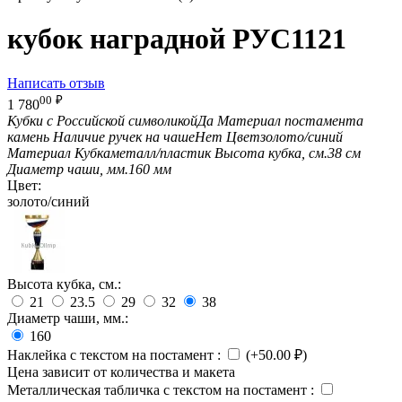
кубок наградной РУС1121
Написать отзыв
00
₽
1 780
Кубки с Российской символикой
Да
Материал постамента
камень
Наличие ручек на чаше
Нет
Цвет
золото/синий
Материал Кубка
металл/пластик
Высота кубка, см.
38 см
Диаметр чаши, мм.
160 мм
Цвет:
золото/синий
Высота кубка, см.:
21
23.5
29
32
38
Диаметр чаши, мм.:
160
Наклейка с текстом на постамент
:
(+
50.00
₽
)
Цена зависит от количества и макета
Металлическая табличка с текстом на постамент
: