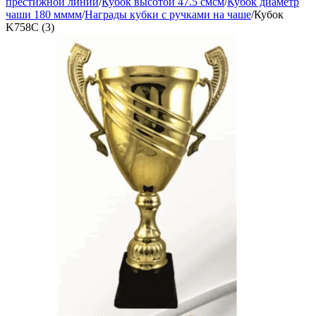
престижной линии
/
Кубок высотой 47.5 смсм
/
Кубок диаметр
чаши 180 мммм
/
Награды кубки с ручками на чаше
/
Кубок
K758C (3)