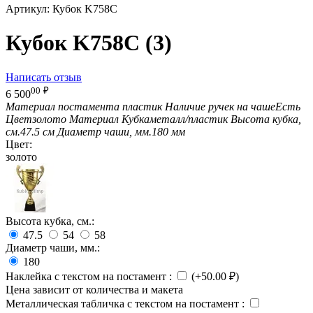
Артикул:
Кубок K758C
Кубок K758C (3)
Написать отзыв
00
₽
6 500
Материал постамента
пластик
Наличие ручек на чаше
Есть
Цвет
золото
Материал Кубка
металл/пластик
Высота кубка,
см.
47.5 см
Диаметр чаши, мм.
180 мм
Цвет:
золото
Высота кубка, см.:
47.5
54
58
Диаметр чаши, мм.:
180
Наклейка с текстом на постамент
:
(+
50.00
₽
)
Цена зависит от количества и макета
Металлическая табличка с текстом на постамент
: