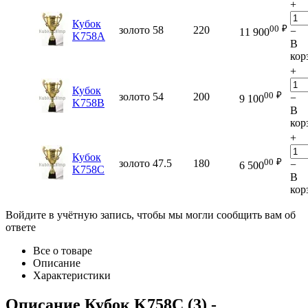
+
Кубок
00
₽
золото
58
220
−
11 900
K758A
В
кор
+
Кубок
00
₽
золото
54
200
−
9 100
K758B
В
кор
+
Кубок
00
₽
золото
47.5
180
−
6 500
K758C
В
кор
Войдите в учётную запись, чтобы мы могли сообщить вам об
ответе
Все о товаре
Описание
Характеристики
Описание
Кубок K758C (3)
-