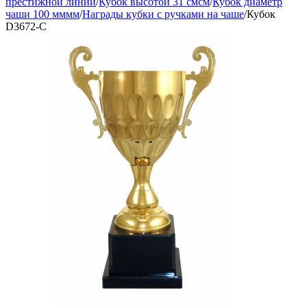
престижной линии
/
Кубок высотой 31 смсм
/
Кубок диаметр
чаши 100 мммм
/
Награды кубки с ручками на чаше
/
Кубок
D3672-C