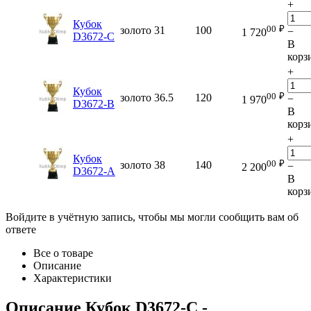
+
Кубок
00
₽
золото
31
100
−
1 720
D3672-C
В
корз
+
Кубок
00
₽
золото
36.5
120
−
1 970
D3672-B
В
корз
+
Кубок
00
₽
золото
38
140
−
2 200
D3672-A
В
корз
Войдите в учётную запись, чтобы мы могли сообщить вам об
ответе
Все о товаре
Описание
Характеристики
Описание
Кубок D3672-C
-