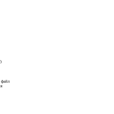
₽
)
ь файл
ия