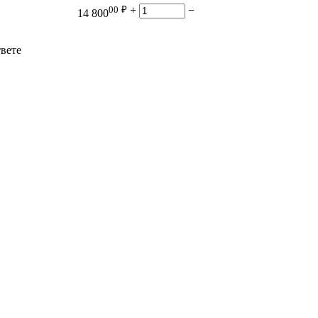
00
₽
+
−
14 800
твете