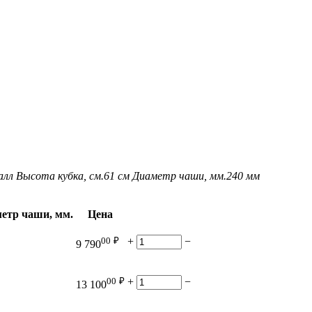
алл
Высота кубка, см.
61 см
Диаметр чаши, мм.
240 мм
етр чаши, мм.
Цена
00
₽
+
−
9 790
00
₽
+
−
13 100