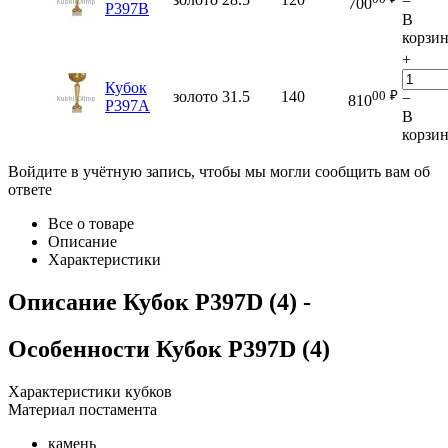
−
700
P397B
В
корзи
+
Кубок
00
₽
золото
31.5
140
−
810
P397A
В
корзи
Войдите в учётную запись, чтобы мы могли сообщить вам об
ответе
Все о товаре
Описание
Характеристики
Описание
Кубок P397D (4)
-
Особенности
Кубок P397D (4)
Характеристики кубков
Материал постамента
камень