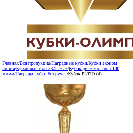
Главная
/
Вся продукция
/
Наградные кубки
/
Кубки эконом
линия
/
Кубок высотой 23.5 смсм
/
Кубок диаметр чаши 100
мммм
/
Награды кубки без ручек
/
Кубок P397D (4)