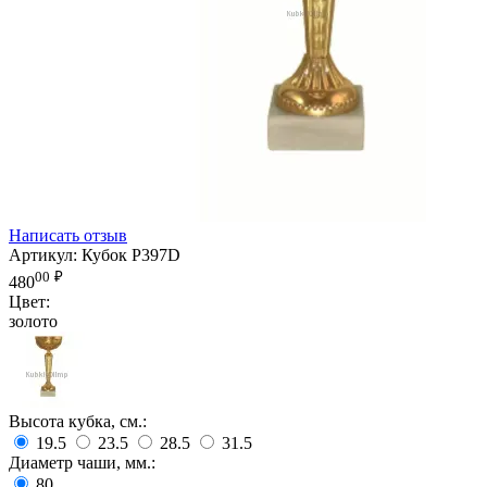
Написать отзыв
Артикул:
Кубок P397D
00
₽
480
Цвет:
золото
Высота кубка, см.:
19.5
23.5
28.5
31.5
Диаметр чаши, мм.:
80