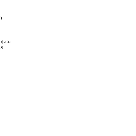
₽
)
ь файл
ия