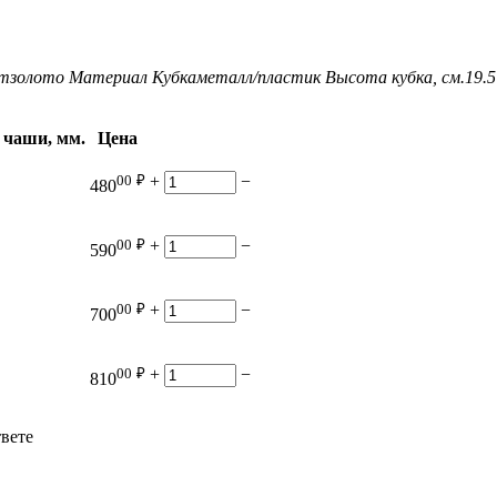
т
золото
Материал Кубка
металл/пластик
Высота кубка, см.
19.5
 чаши, мм.
Цена
00
₽
+
−
480
00
₽
+
−
590
00
₽
+
−
700
00
₽
+
−
810
твете