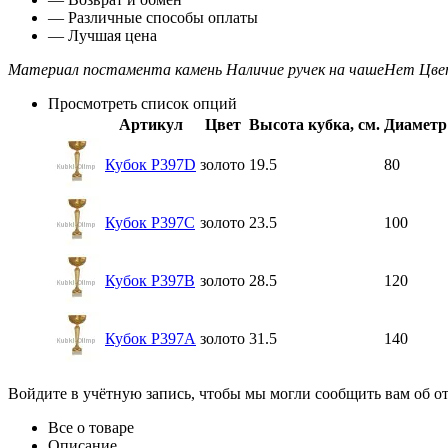
— Различные способы оплаты
— Лучшая цена
Материал постамента
камень
Наличие ручек на чаше
Нет
Цве
Просмотреть список опций
Артикул
Цвет
Высота кубка, см.
Диаметр
Кубок P397D
золото
19.5
80
Кубок P397C
золото
23.5
100
Кубок P397B
золото
28.5
120
Кубок P397A
золото
31.5
140
Войдите в учётную запись, чтобы мы могли сообщить вам об о
Все о товаре
Описание