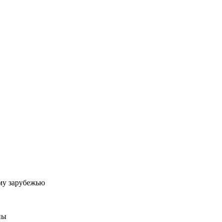
му зарубежью
ны