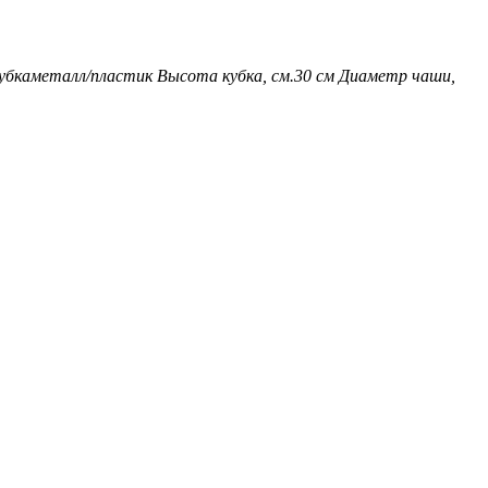
убка
металл/пластик
Высота кубка, см.
30 см
Диаметр чаши,