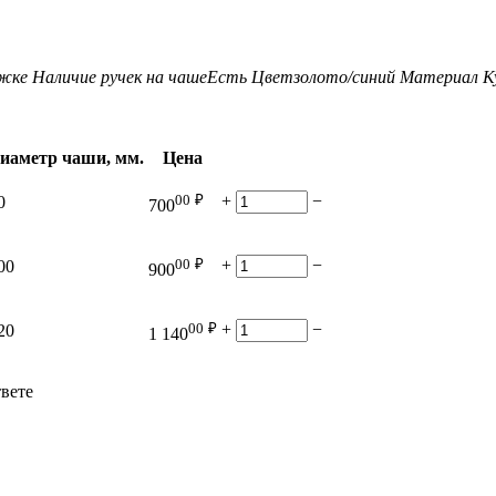
ожке
Наличие ручек на чаше
Есть
Цвет
золото/синий
Материал К
иаметр чаши, мм.
Цена
00
₽
+
−
0
700
00
₽
+
−
00
900
00
₽
+
−
20
1 140
твете