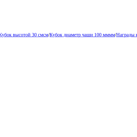
Кубок высотой 30 смсм
/
Кубок диаметр чаши 100 мммм
/
Награды 