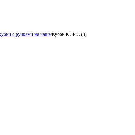
кубки с ручками на чаше
/
Кубок K744C (3)