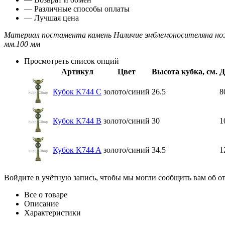
— Различные способы оплаты
— Лучшая цена
Материал постамента
камень
Наличие эмблемоносителя
на н
мм.
100 мм
Просмотреть список опций
Артикул
Цвет
Высота кубка, см.
Д
Кубок K744 C
золото/синий
26.5
8
Кубок K744 B
золото/синий
30
1
Кубок K744 A
золото/синий
34.5
1
Войдите в учётную запись, чтобы мы могли сообщить вам об о
Все о товаре
Описание
Характеристики