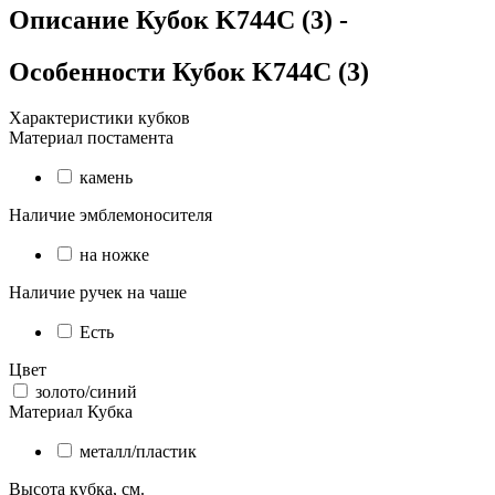
Описание
Кубок K744C (3)
-
Особенности
Кубок K744C (3)
Характеристики кубков
Материал постамента
камень
Наличие эмблемоносителя
на ножке
Наличие ручек на чаше
Есть
Цвет
золото/синий
Материал Кубка
металл/пластик
Высота кубка, см.