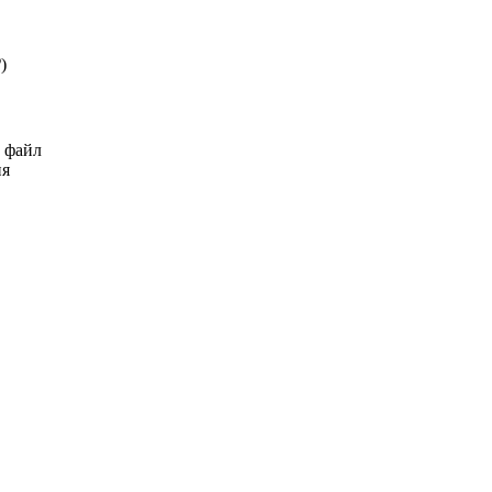
₽
)
ь файл
ия