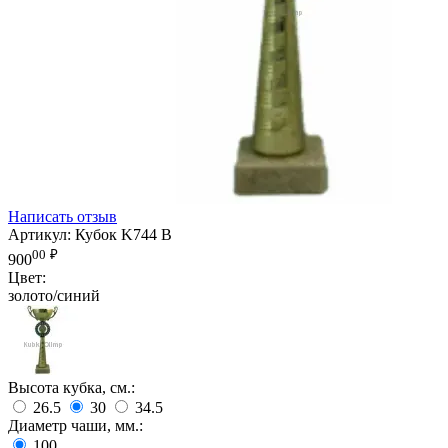
Написать отзыв
Артикул:
Кубок K744 B
00
₽
900
Цвет:
золото/синий
Высота кубка, см.:
26.5
30
34.5
Диаметр чаши, мм.:
100