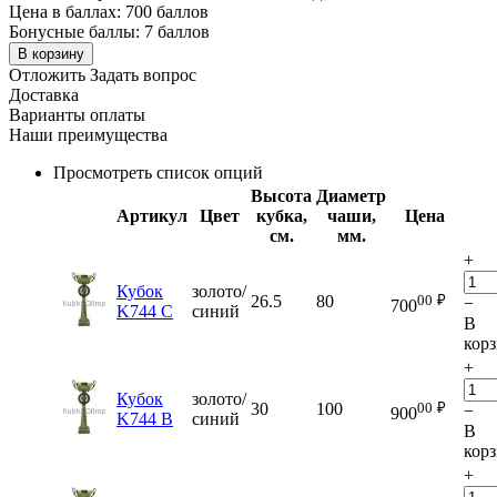
Цена в баллах:
700 баллов
Бонусные баллы:
7 баллов
В корзину
Отложить
Задать вопрос
Доставка
Варианты оплаты
Наши преимущества
Просмотреть список опций
Высота
Диаметр
Артикул
Цвет
кубка,
чаши,
Цена
см.
мм.
+
Кубок
золото/
00
₽
26.5
80
−
700
K744 C
синий
В
кор
+
Кубок
золото/
00
₽
30
100
−
900
K744 B
синий
В
кор
+