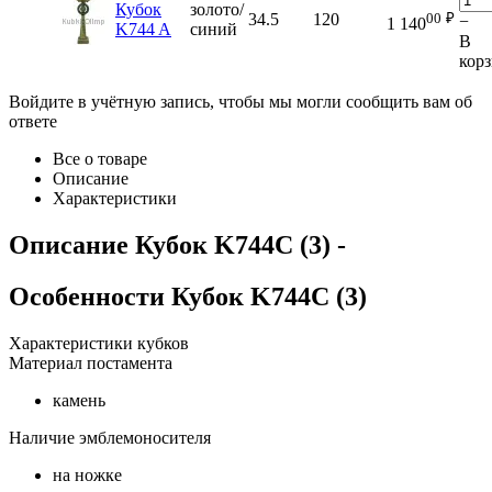
Кубок
золото/
00
₽
34.5
120
−
1 140
K744 A
синий
В
кор
Войдите в учётную запись, чтобы мы могли сообщить вам об
ответе
Все о товаре
Описание
Характеристики
Описание
Кубок K744C (3)
-
Особенности
Кубок K744C (3)
Характеристики кубков
Материал постамента
камень
Наличие эмблемоносителя
на ножке