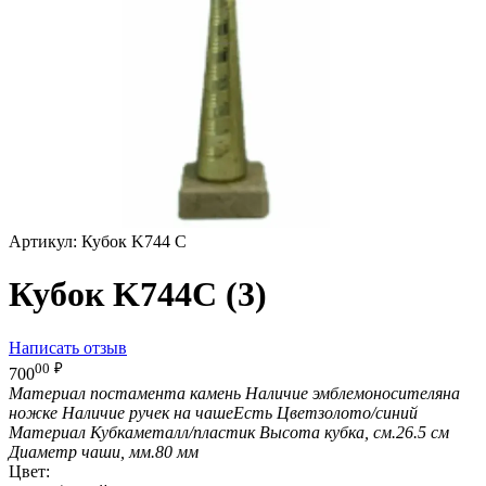
Артикул:
Кубок K744 C
Кубок K744C (3)
Написать отзыв
00
₽
700
Материал постамента
камень
Наличие эмблемоносителя
на
ножке
Наличие ручек на чаше
Есть
Цвет
золото/синий
Материал Кубка
металл/пластик
Высота кубка, см.
26.5 см
Диаметр чаши, мм.
80 мм
Цвет: