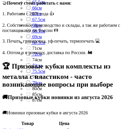
65.5см
🤝
Почему стоит работать с нами
:
66см
1. Работаем с 2008 года 👍
67см
67.5см
2. Собственное производство и склады, а так же работаем с
68см
поставщиками по России 👬
68.5см
69см
3. Печать, гравировка, уф-печать, термопечать 💻
69.5см
71см
4. Оптом и в розницу, доставка по России. 🚂
72см
74см
🏆 Призовые кубки комплекты из
73см
75.5см
металла с пластиком - часто
76см
79см
возникающие вопросы при выборе
80см
85см
🚚Призовые кубки новинки из августа 2026
87см
🚚Новинки призовые кубки в августа 2026
Товар
Цена