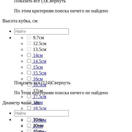
Показать все (3)
Свернуть
По этим критериям поиска ничего не найдено
Высота кубка, см
9.7см
12.5см
13.5см
14см
14.5см
15см
15.5см
16см
Показать все (124)
Свернуть
16.5см
17см
По этим критериям поиска ничего не найдено
17.5см
18см
Диаметр чаши, мм
18.5см
19см
30мм
19.5см
40мм
20см
45мм
20.5см