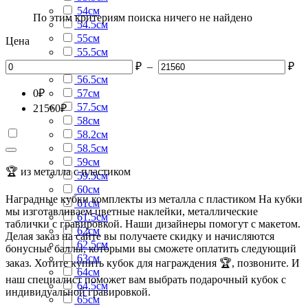
54см
По этим критериям поиска ничего не найдено
54.5см
55см
Цена
55.5см
56см
₽
–
₽
56.5см
0
₽
57см
57.5см
21560
₽
58см
58.2см
58.5см
59см
🏆 из металла с пластиком
59.5см
60см
Наградные кубки комплекты из металла с пластиком На кубки
61см
мы изготавливаем цветные наклейки, металлические
61.5см
таблички с гравировкой. Наши дизайнеры помогут с макетом.
62см
Делая заказ на сайте вы получаете скидку и начисляются
62.5см
бонусные баллы, которыми вы сможете оплатить следующий
63см
заказ. Хотите купить кубок для награждения 🏆, позвоните. И
64см
наш специалист поможет вам выбрать подарочный кубок с
64.5см
индивидуальной гравировкой.
65см