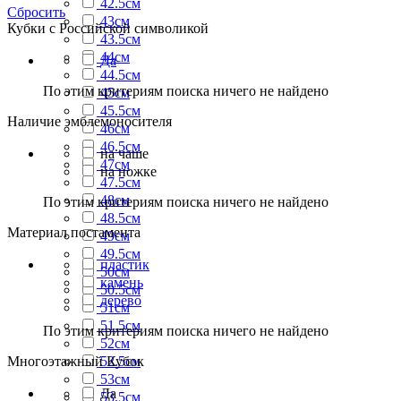
42.5см
Сбросить
43см
Кубки с Российской символикой
43.5см
44см
Да
44.5см
По этим критериям поиска ничего не найдено
45см
45.5см
Наличие эмблемоносителя
46см
46.5см
на чаше
47см
на ножке
47.5см
48см
По этим критериям поиска ничего не найдено
48.5см
Материал постамента
49см
49.5см
пластик
50см
камень
50.5см
дерево
51см
51.5см
По этим критериям поиска ничего не найдено
52см
Многоэтажный Кубок
52.5см
53см
Да
53.5см