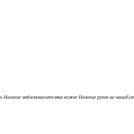
нь
Наличие эмблемоносителя
на ножке
Наличие ручек на чаше
Ес