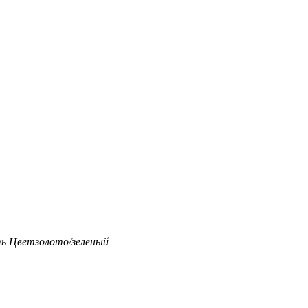
ть
Цвет
золото/зеленый