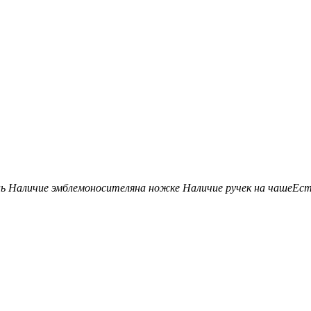
нь
Наличие эмблемоносителя
на ножке
Наличие ручек на чаше
Ес