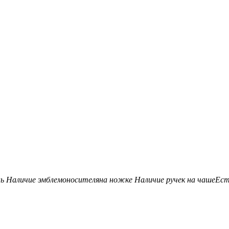
нь
Наличие эмблемоносителя
на ножке
Наличие ручек на чаше
Ес