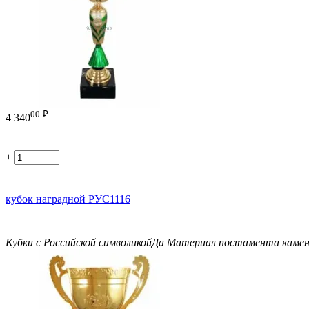
00
₽
4 340
+
−
кубок наградной РУС1116
Кубки с Российской символикой
Да
Материал постамента
каме