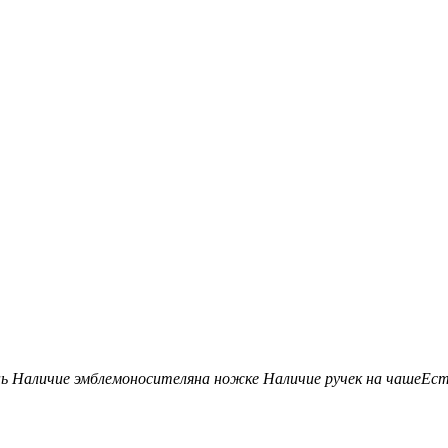
нь
Наличие эмблемоносителя
на ножке
Наличие ручек на чаше
Ес