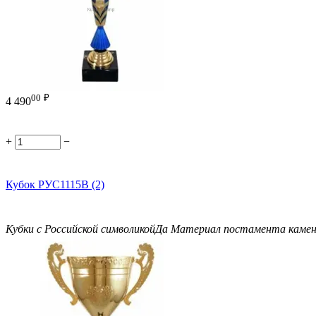
00
₽
4 490
+
−
Кубок РУС1115B (2)
Кубки с Российской символикой
Да
Материал постамента
каме