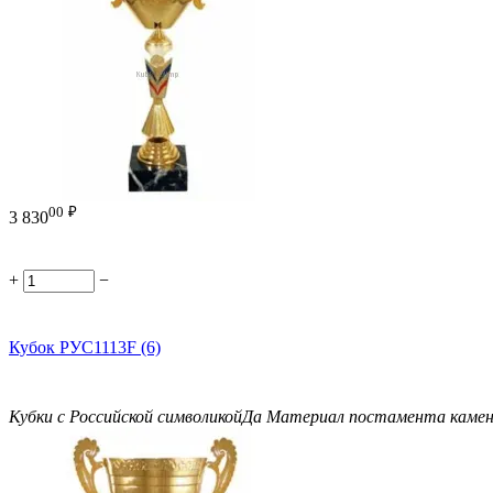
00
₽
3 830
+
−
Кубок РУС1113F (6)
Кубки с Российской символикой
Да
Материал постамента
каме