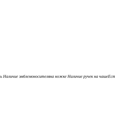
нь
Наличие эмблемоносителя
на ножке
Наличие ручек на чаше
Ес