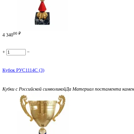
00
₽
4 340
+
−
Кубок РУС1114C (3)
Кубки с Российской символикой
Да
Материал постамента
каме