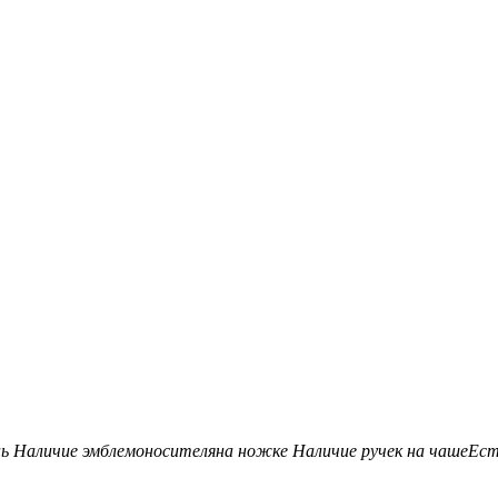
нь
Наличие эмблемоносителя
на ножке
Наличие ручек на чаше
Ес