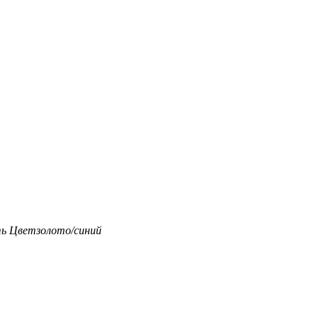
ть
Цвет
золото/синий