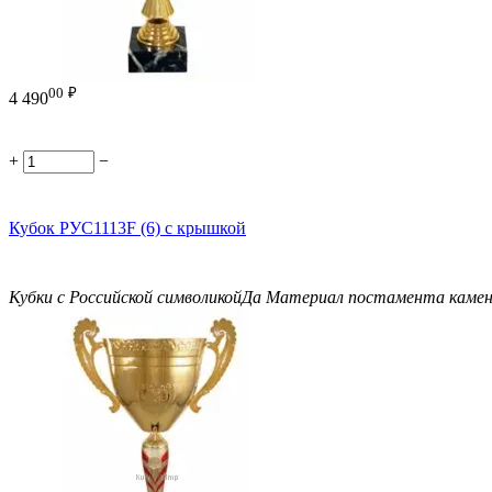
00
₽
4 490
+
−
Кубок РУС1113F (6) с крышкой
Кубки с Российской символикой
Да
Материал постамента
каме