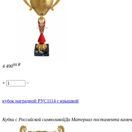
00
₽
4 490
+
−
кубок наградной РУС1114 с крышкой
Кубки с Российской символикой
Да
Материал постамента
каме