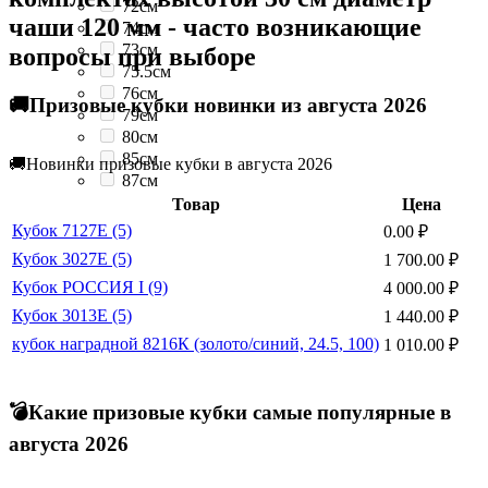
72см
чаши 120 мм - часто возникающие
74см
73см
вопросы при выборе
75.5см
76см
🚚Призовые кубки новинки из августа 2026
79см
80см
85см
🚚Новинки призовые кубки в августа 2026
87см
Товар
Цена
Кубок 7127E (5)
0.00
₽
Кубок 3027E (5)
1 700.00
₽
Кубок РОССИЯ I (9)
4 000.00
₽
Кубок 3013E (5)
1 440.00
₽
кубок наградной 8216К (золото/синий, 24.5, 100)
1 010.00
₽
💣Какие призовые кубки самые популярные в
августа 2026