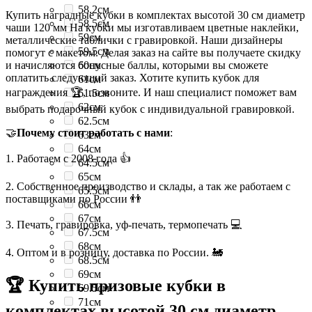
58.2см
Купить наградные кубки в комплектах высотой 30 см диаметр
58.5см
чаши 120 мм На кубки мы изготавливаем цветные наклейки,
59см
металлические таблички с гравировкой. Наши дизайнеры
59.5см
помогут с макетом. Делая заказ на сайте вы получаете скидку
и начисляются бонусные баллы, которыми вы сможете
60см
оплатить следующий заказ. Хотите купить кубок для
61см
награждения 🏆, позвоните. И наш специалист поможет вам
61.5см
62см
выбрать подарочный кубок с индивидуальной гравировкой.
62.5см
🤝
Почему стоит работать с нами
:
63см
64см
1. Работаем с 2008 года 👍
64.5см
65см
2. Собственное производство и склады, а так же работаем с
65.5см
поставщиками по России 👬
66см
67см
3. Печать, гравировка, уф-печать, термопечать 💻
67.5см
68см
4. Оптом и в розницу, доставка по России. 🚂
68.5см
69см
🏆 Купить призовые кубки в
69.5см
71см
комплектах высотой 30 см диаметр