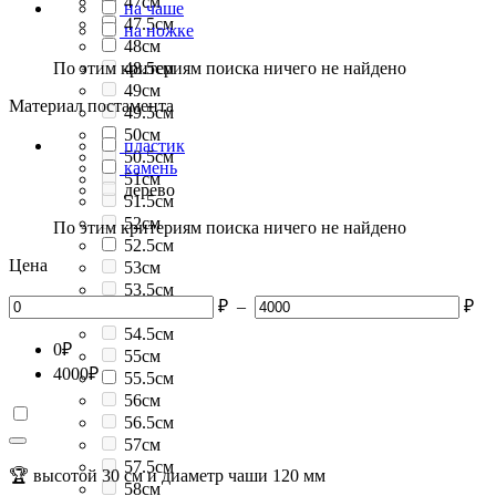
47см
на чаше
47.5см
на ножке
48см
По этим критериям поиска ничего не найдено
48.5см
49см
Материал постамента
49.5см
50см
пластик
50.5см
камень
51см
дерево
51.5см
52см
По этим критериям поиска ничего не найдено
52.5см
Цена
53см
53.5см
₽
–
₽
54см
54.5см
0
₽
55см
4000
₽
55.5см
56см
56.5см
57см
57.5см
🏆 высотой 30 см и диаметр чаши 120 мм
58см