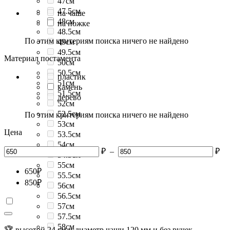
47см
47.5см
на чаше
48см
на ножке
48.5см
По этим критериям поиска ничего не найдено
49см
49.5см
Материал постамента
50см
50.5см
пластик
51см
камень
51.5см
дерево
52см
52.5см
По этим критериям поиска ничего не найдено
53см
Цена
53.5см
54см
₽
–
₽
54.5см
55см
650
₽
55.5см
850
₽
56см
56.5см
57см
57.5см
58см
🏆 высотой 24 см и диаметр чаши 120 мм и без ручек