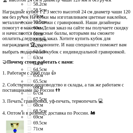
58.2см
58.5см
Наградные кубки 1 2 3 место высотой 24 см диаметр чаши 120
59см
мм без ручек На кубки мы изготавливаем цветные наклейки,
59.5см
металлические таблички с гравировкой. Наши дизайнеры
помогут с макетом. Делая заказ на сайте вы получаете скидку
60см
и начисляются бонусные баллы, которыми вы сможете
61см
оплатить следующий заказ. Хотите купить кубок для
61.5см
награждения 🏆, позвоните. И наш специалист поможет вам
62см
62.5см
выбрать подарочный кубок с индивидуальной гравировкой.
63см
🤝
Почему стоит работать с нами
:
64см
64.5см
1. Работаем с 2008 года 👍
65см
65.5см
2. Собственное производство и склады, а так же работаем с
66см
поставщиками по России 👬
67см
67.5см
3. Печать, гравировка, уф-печать, термопечать 💻
68см
68.5см
4. Оптом и в розницу, доставка по России. 🚂
69см
69.5см
71см