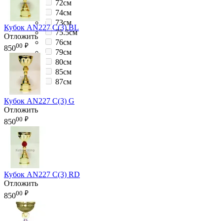
72см
74см
73см
Кубок AN227 C(3) BL
75.5см
Отложить
76см
00
₽
850
79см
80см
85см
87см
Кубок AN227 C(3) G
Отложить
00
₽
850
Кубок AN227 C(3) RD
Отложить
00
₽
850