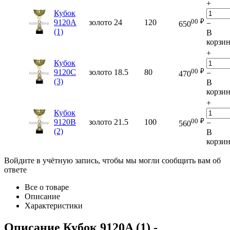
+
Кубок
00
₽
9120A
золото
24
120
−
650
(1)
В
корзи
+
Кубок
00
₽
9120C
золото
18.5
80
−
470
(3)
В
корзи
+
Кубок
00
₽
9120B
золото
21.5
100
−
560
(2)
В
корзи
Войдите в учётную запись, чтобы мы могли сообщить вам об
ответе
Все о товаре
Описание
Характеристики
Описание
Кубок 9120A (1)
-