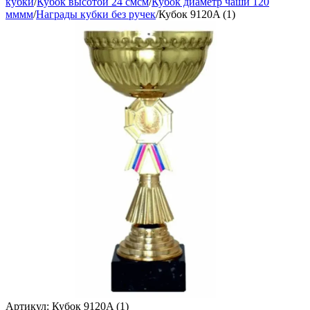
кубки
/
Кубок высотой 24 смсм
/
Кубок диаметр чаши 120
мммм
/
Награды кубки без ручек
/
Кубок 9120A (1)
Артикул:
Кубок 9120A (1)