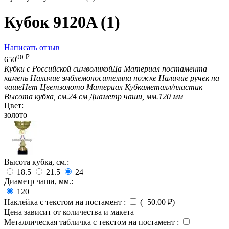
Кубок 9120A (1)
Написать отзыв
00
₽
650
Кубки с Российской символикой
Да
Материал постамента
камень
Наличие эмблемоносителя
на ножке
Наличие ручек на
чаше
Нет
Цвет
золото
Материал Кубка
металл/пластик
Высота кубка, см.
24 см
Диаметр чаши, мм.
120 мм
Цвет:
золото
Высота кубка, см.:
18.5
21.5
24
Диаметр чаши, мм.:
120
Наклейка с текстом на постамент
:
(+
50.00
₽
)
Цена зависит от количества и макета
Металлическая табличка с текстом на постамент
: