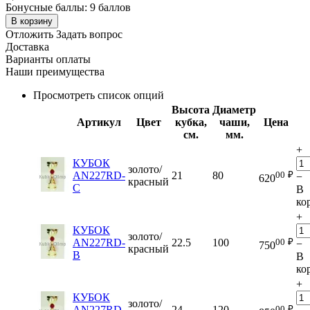
Бонусные баллы:
9 баллов
В корзину
Отложить
Задать вопрос
Доставка
Варианты оплаты
Наши преимущества
Просмотреть список опций
Высота
Диаметр
Артикул
Цвет
кубка,
чаши,
Цена
см.
мм.
+
КУБОК
золото/
00
₽
AN227RD-
21
80
−
620
красный
C
В
ко
+
КУБОК
золото/
00
₽
AN227RD-
22.5
100
−
750
красный
B
В
ко
+
КУБОК
золото/
00
₽
AN227RD-
24
120