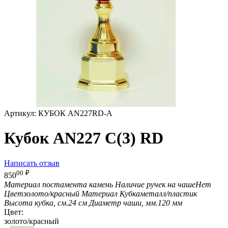
Артикул:
КУБОК AN227RD-A
Кубок AN227 C(3) RD
Написать отзыв
00
₽
850
Материал постамента
камень
Наличие ручек на чаше
Нет
Цвет
золото/красный
Материал Кубка
металл/пластик
Высота кубка, см.
24 см
Диаметр чаши, мм.
120 мм
Цвет:
золото/красный