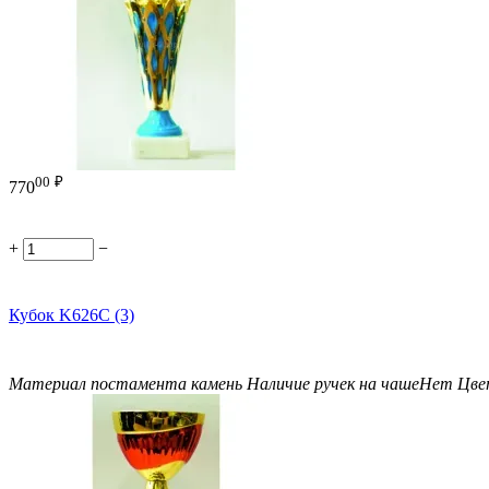
00
₽
770
+
−
Кубок K626C (3)
Материал постамента
камень
Наличие ручек на чаше
Нет
Цве