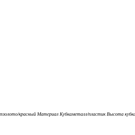
т
золото/красный
Материал Кубка
металл/пластик
Высота кубка