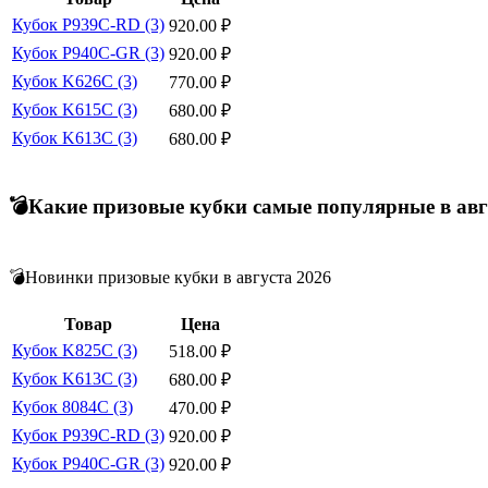
Кубок P939C-RD (3)
920.00
₽
Кубок P940C-GR (3)
920.00
₽
Кубок K626C (3)
770.00
₽
Кубок K615C (3)
680.00
₽
Кубок K613C (3)
680.00
₽
💣Какие призовые кубки самые популярные в авг
💣Новинки призовые кубки в августа 2026
Товар
Цена
Кубок K825C (3)
518.00
₽
Кубок K613C (3)
680.00
₽
Кубок 8084C (3)
470.00
₽
Кубок P939C-RD (3)
920.00
₽
Кубок P940C-GR (3)
920.00
₽