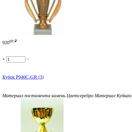
00
₽
920
+
−
Кубок P940C-GR (3)
Материал постамента
камень
Цвет
серебро
Материал Кубка
п