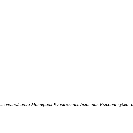
т
золото/синий
Материал Кубка
металл/пластик
Высота кубка, с