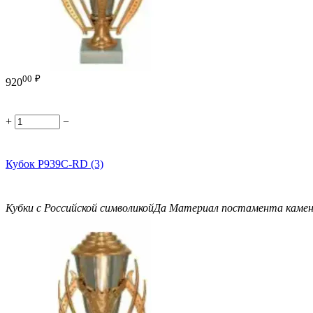
00
₽
920
+
−
Кубок P939C-RD (3)
Кубки с Российской символикой
Да
Материал постамента
каме