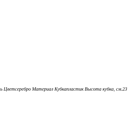
нь
Цвет
серебро
Материал Кубка
пластик
Высота кубка, см.
23