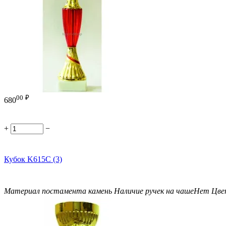
00
₽
680
+
−
Кубок K615C (3)
Материал постамента
камень
Наличие ручек на чаше
Нет
Цве