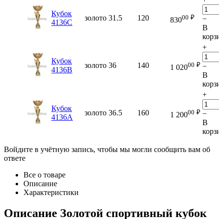
Кубок
00
₽
золото
31.5
120
−
830
4136C
В
корз
+
Кубок
00
₽
золото
36
140
−
1 020
4136B
В
корз
+
Кубок
00
₽
золото
36.5
160
−
1 200
4136A
В
корз
Войдите в учётную запись, чтобы мы могли сообщить вам об
ответе
Все о товаре
Описание
Характеристики
Описание
Золотой спортивный кубок