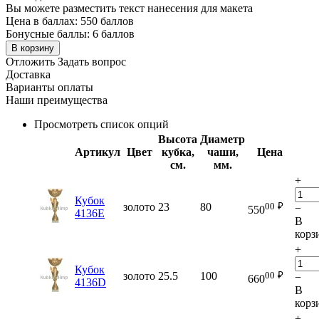
Вы можете разместить текст нанесения для макета
Цена в баллах:
550 баллов
Бонусные баллы:
6 баллов
В корзину
Отложить
Задать вопрос
Доставка
Варианты оплаты
Наши преимущества
Просмотреть список опций
Высота
Диаметр
Артикул
Цвет
кубка,
чаши,
Цена
см.
мм.
+
Кубок
00
₽
золото
23
80
−
550
4136E
В
корз
+
Кубок
00
₽
золото
25.5
100
−
660
4136D
В
корз
+