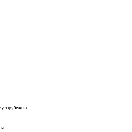
му зарубежью
ны