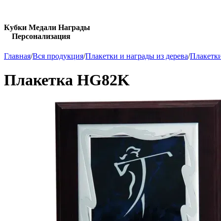
Кубки Медали Награды
Персонализация
Главная
/
Вся продукция
/
Плакетки и награды из дерева
/
Плакетки
Плакетка HG82K