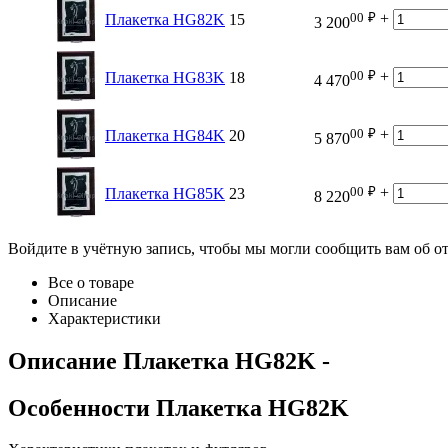
00
₽
+
Плакетка HG82K
15
3 200
00
₽
+
Плакетка HG83K
18
4 470
00
₽
+
Плакетка HG84K
20
5 870
00
₽
+
Плакетка HG85K
23
8 220
Войдите в учётную запись, чтобы мы могли сообщить вам об о
Все о товаре
Описание
Характеристики
Описание
Плакетка HG82K
-
Особенности
Плакетка HG82K