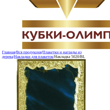
Главная
/
Вся продукция
/
Плакетки и награды из
дерева
/
Накладки для плакеток
/
Накладка 5020/BL