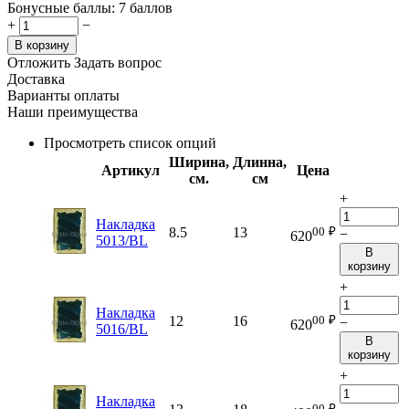
Бонусные баллы:
7 баллов
+
−
В корзину
Отложить
Задать вопрос
Доставка
Варианты оплаты
Наши преимущества
Просмотреть список опций
Ширина,
Длинна,
Артикул
Цена
см.
см
+
Накладка
00
₽
8.5
13
−
620
5013/BL
В
корзину
+
Накладка
00
₽
12
16
−
620
5016/BL
В
корзину
+
Накладка
00
₽