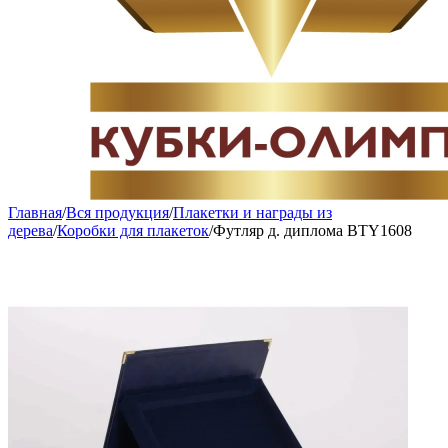
Главная
/
Вся продукция
/
Плакетки и награды из
дерева
/
Коробки для плакеток
/
Футляр д. диплома BTY1608