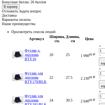
Бонусные баллы:
26 баллов
В корзину
Отложить
Задать вопрос
Доставка
Варианты оплаты
Наши преимущества
Просмотреть список опций
Ширина,
Длинна,
Артикул
Цена
см.
см
+
Футляр д.
00
₽
диплома
20
25
−
1 990
BTY16
ко
+
Футляр для
00
₽
диплома
22
27.5
−
2 230
BTY179/BLK
ко
+
Футляр для
00
₽
диплома
24
30.5
−
2 640
BTY181/BLK