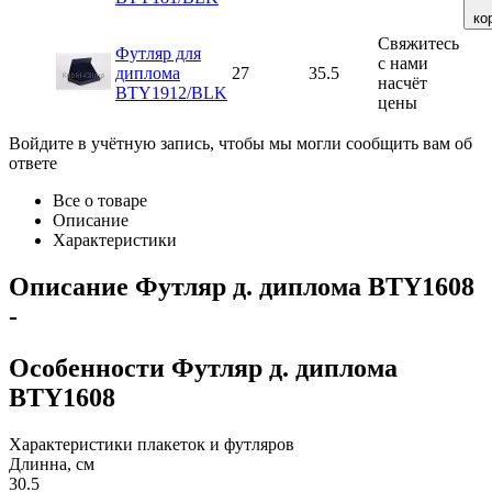
ко
Свяжитесь
Футляр для
с нами
диплома
27
35.5
насчёт
BTY1912/BLK
цены
Войдите в учётную запись, чтобы мы могли сообщить вам об
ответе
Все о товаре
Описание
Характеристики
Описание
Футляр д. диплома BTY1608
-
Особенности
Футляр д. диплома
BTY1608
Характеристики плакеток и футляров
Длинна, см
30.5