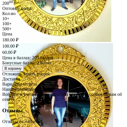
00
₽
200
Оптовые цены:
Кол-во
10+
100+
500+
Цена
180.00
₽
100.00
₽
60.00
₽
Цена в баллах:
200 баллов
Бонусные баллы:
2 балла
В корзину
Отложить
Задать вопрос
Доставка
Варианты оплаты
Наши преимущества
Войдите в учётную запись, чтобы мы могли сообщить вам об
ответе
Отзывы
Отзывы не найдены