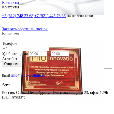
Контакты
Контакты
+7 (812) 748 23 68
+7 (921) 445 76 86
Пн-Пт: 9:00-18:00
Заказать обратный звонок
Ваше имя
Телефон
Удобное время
-
Антибот
Отправить
info@kubki-olimp.ru
Email
Адрес
Россия, Санкт-Петербург, ул Учительская, дом 23, офис 129Б
(БЦ "Атолл")