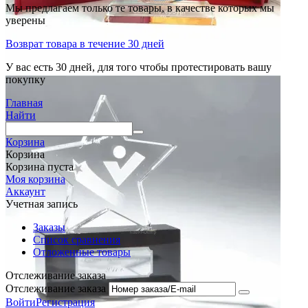
Мы предлагаем только те товары, в качестве которых мы
уверены
Возврат товара в течение 30 дней
У вас есть 30 дней, для того чтобы протестировать вашу
покупку
Главная
Найти
Корзина
Корзина
Корзина пуста
Моя корзина
Аккаунт
Учетная запись
Заказы
Список сравнения
Отложенные товары
Отслеживание заказа
Отслеживание заказа
Войти
Регистрация