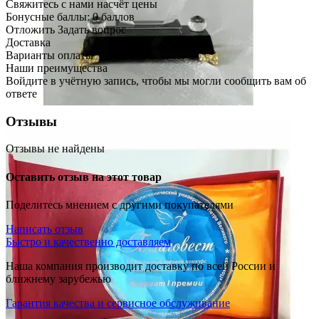
Свяжитесь с нами насчёт цены
Бонусные баллы:
0 баллов
Отложить
Задать вопрос
Доставка
Варианты оплаты
Наши преимущества
Войдите в учётную запись, чтобы мы могли сообщить вам об
ответе
Отзывы
Отзывы не найдены
Оставить отзыв на этот товар
Поделитесь мнением с другими покупателями
Написать отзыв
Быстро и качественно доставляем
Наша компания производит доставку по всей России и
ближнему зарубежью
Гарантия качества и сервисное обслуживание