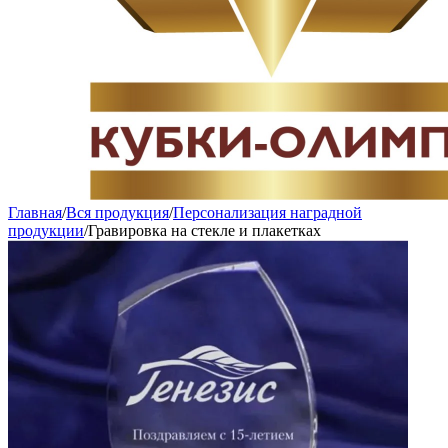
Главная
/
Вся продукция
/
Персонализация наградной
продукции
/
Гравировка на стекле и плакетках