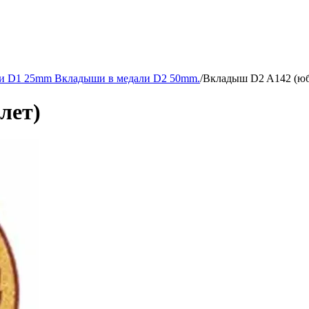
и D1 25mm Вкладыши в медали D2 50mm.
/
Вкладыш D2 A142 (юб
лет)