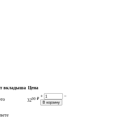
т вкладыша
Цена
+
−
00
₽
ото
32
В корзину
твете