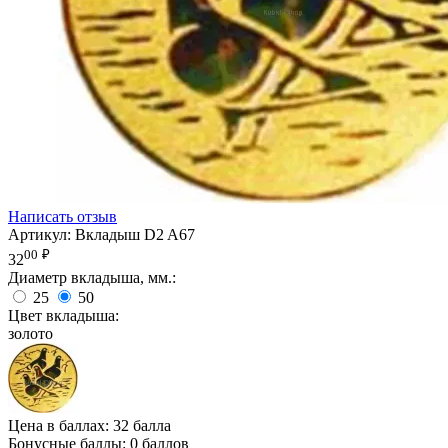
Написать отзыв
Артикул:
Вкладыш D2 A67
00
₽
32
Диаметр вкладыша, мм.:
25
50
Цвет вкладыша:
золото
Цена в баллах:
32 балла
Бонусные баллы:
0 баллов