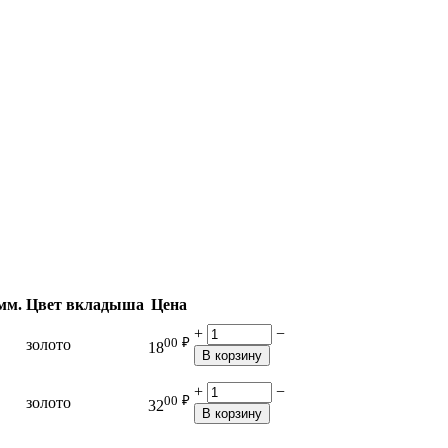
мм.
Цвет вкладыша
Цена
+
−
00
₽
золото
18
В корзину
+
−
00
₽
золото
32
В корзину