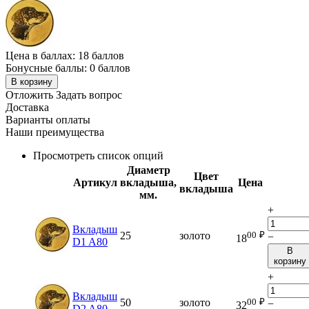
Цена в баллах:
18 баллов
Бонусные баллы:
0 баллов
В корзину
Отложить
Задать вопрос
Доставка
Варианты оплаты
Наши преимущества
Просмотреть список опций
Диаметр
Цвет
Артикул
вкладыша,
Цена
вкладыша
мм.
+
Вкладыш
00
₽
25
золото
−
18
D1 A80
В
корзину
+
Вкладыш
00
₽
50
золото
−
32
D2 A80