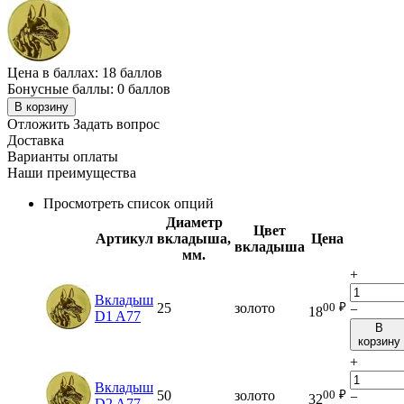
Цена в баллах:
18 баллов
Бонусные баллы:
0 баллов
В корзину
Отложить
Задать вопрос
Доставка
Варианты оплаты
Наши преимущества
Просмотреть список опций
Диаметр
Цвет
Артикул
вкладыша,
Цена
вкладыша
мм.
+
Вкладыш
00
₽
25
золото
−
18
D1 A77
В
корзину
+
Вкладыш
00
₽
50
золото
−
32
D2 A77