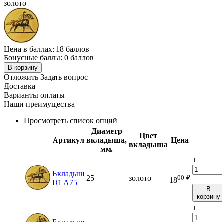
золото
Цена в баллах:
18 баллов
Бонусные баллы:
0 баллов
В корзину
Отложить
Задать вопрос
Доставка
Варианты оплаты
Наши преимущества
Просмотреть список опций
Диаметр
Цвет
Артикул
вкладыша,
Цена
вкладыша
мм.
+
Вкладыш
00
₽
25
золото
−
18
D1 A75
В
корзину
+
Вкладыш