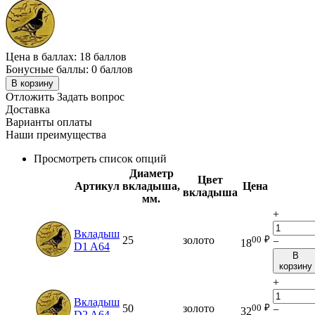
Цена в баллах:
18 баллов
Бонусные баллы:
0 баллов
В корзину
Отложить
Задать вопрос
Доставка
Варианты оплаты
Наши преимущества
Просмотреть список опций
Диаметр
Цвет
Артикул
вкладыша,
Цена
вкладыша
мм.
+
Вкладыш
00
₽
25
золото
−
18
D1 A64
В
корзину
+
Вкладыш
00
₽
50
золото
−
32
D2 A64