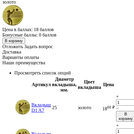
золото
Цена в баллах:
18 баллов
Бонусные баллы:
0 баллов
В корзину
Отложить
Задать вопрос
Доставка
Варианты оплаты
Наши преимущества
Просмотреть список опций
Диаметр
Цвет
Артикул
вкладыша,
Цена
вкладыша
мм.
+
Вкладыш
00
₽
25
золото
−
18
D1 A7
В
корзину
+
Вкладыш