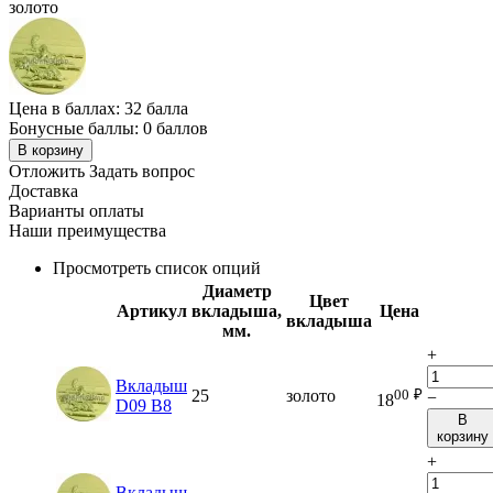
золото
Цена в баллах:
32 балла
Бонусные баллы:
0 баллов
В корзину
Отложить
Задать вопрос
Доставка
Варианты оплаты
Наши преимущества
Просмотреть список опций
Диаметр
Цвет
Артикул
вкладыша,
Цена
вкладыша
мм.
+
Вкладыш
00
₽
25
золото
−
18
D09 B8
В
корзину
+
Вкладыш