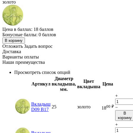
золото
Цена в баллах:
18 баллов
Бонусные баллы:
0 баллов
В корзину
Отложить
Задать вопрос
Доставка
Варианты оплаты
Наши преимущества
Просмотреть список опций
Диаметр
Цвет
Артикул
вкладыша,
Цена
вкладыша
мм.
+
Вкладыш
00
₽
25
золото
−
18
D09 B17
В
корзину
+
Вкладыш