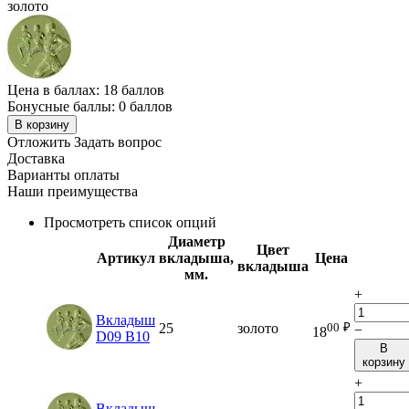
золото
Цена в баллах:
18 баллов
Бонусные баллы:
0 баллов
В корзину
Отложить
Задать вопрос
Доставка
Варианты оплаты
Наши преимущества
Просмотреть список опций
Диаметр
Цвет
Артикул
вкладыша,
Цена
вкладыша
мм.
+
Вкладыш
00
₽
25
золото
−
18
D09 B10
В
корзину
+
Вкладыш