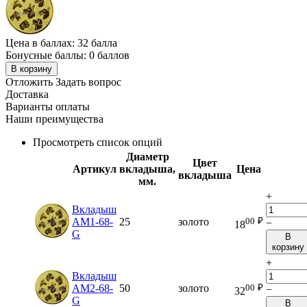
Цена в баллах:
32 балла
Бонусные баллы:
0 баллов
В корзину
Отложить
Задать вопрос
Доставка
Варианты оплаты
Наши преимущества
Просмотреть список опций
Диаметр
Цвет
Артикул
вкладыша,
Цена
вкладыша
мм.
+
Вкладыш
00
₽
AM1-68-
25
золото
−
18
G
В
корзину
+
Вкладыш
00
₽
AM2-68-
50
золото
−
32
G
В