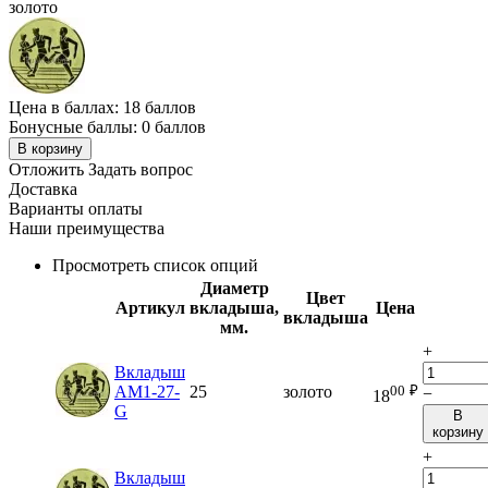
золото
Цена в баллах:
18 баллов
Бонусные баллы:
0 баллов
В корзину
Отложить
Задать вопрос
Доставка
Варианты оплаты
Наши преимущества
Просмотреть список опций
Диаметр
Цвет
Артикул
вкладыша,
Цена
вкладыша
мм.
+
Вкладыш
00
₽
AM1-27-
25
золото
−
18
G
В
корзину
+
Вкладыш