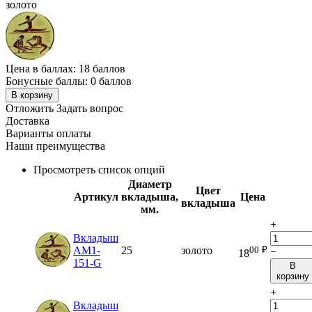
золото
Цена в баллах:
18 баллов
Бонусные баллы:
0 баллов
В корзину
Отложить
Задать вопрос
Доставка
Варианты оплаты
Наши преимущества
Просмотреть список опций
Диаметр
Цвет
Артикул
вкладыша,
Цена
вкладыша
мм.
+
Вкладыш
00
₽
AM1-
25
золото
−
18
151-G
В
корзину
+
Вкладыш