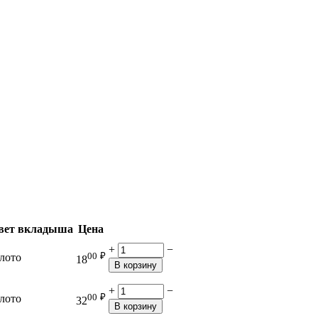
вет вкладыша
Цена
+
−
00
₽
лото
18
В корзину
+
−
00
₽
лото
32
В корзину