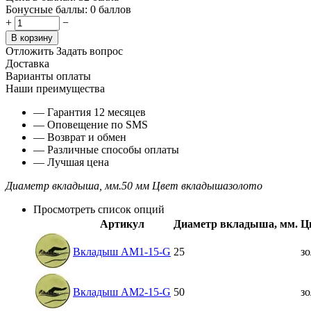
Бонусные баллы:
0 баллов
+
−
В корзину
Отложить
Задать вопрос
Доставка
Варианты оплаты
Наши преимущества
— Гарантия 12 месяцев
— Оповещение по SMS
— Возврат и обмен
— Различные способы оплаты
— Лучшая цена
Диаметр вкладыша, мм.
50 мм
Цвет вкладыша
золото
Просмотреть список опций
Артикул
Диаметр вкладыша, мм.
Ц
Вкладыш AM1-15-G
25
зо
Вкладыш AM2-15-G
50
зо