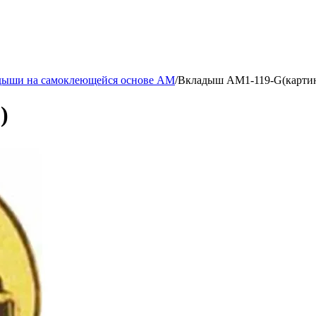
дыши на самоклеющейся основе AM
/
Вкладыш AM1-119-G(карти
)