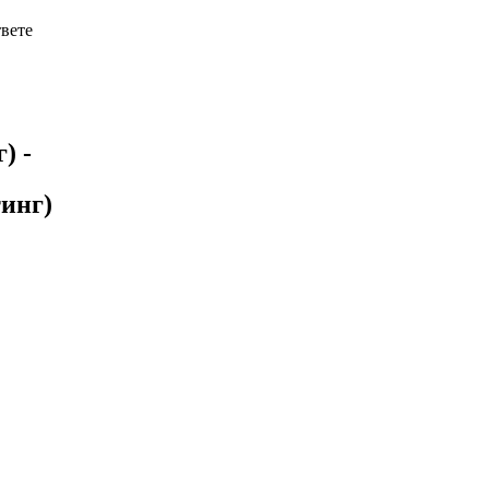
твете
г)
-
инг)