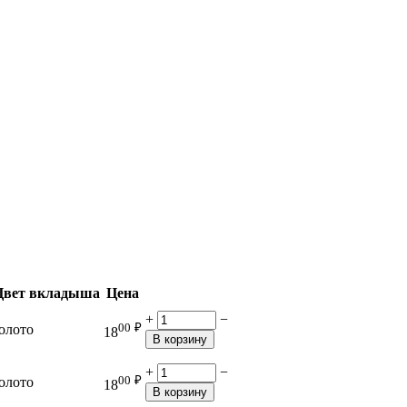
Цвет вкладыша
Цена
+
−
00
₽
олото
18
В корзину
+
−
00
₽
олото
18
В корзину