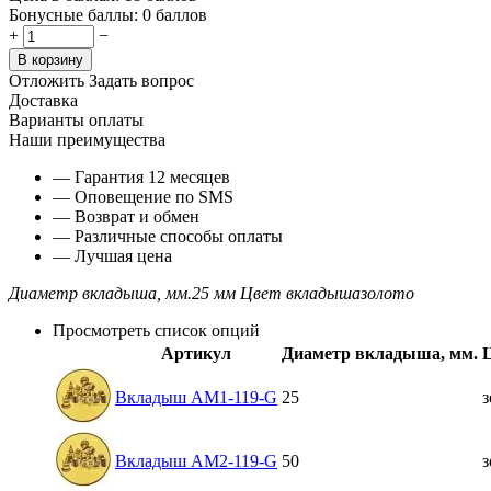
Бонусные баллы:
0 баллов
+
−
В корзину
Отложить
Задать вопрос
Доставка
Варианты оплаты
Наши преимущества
— Гарантия 12 месяцев
— Оповещение по SMS
— Возврат и обмен
— Различные способы оплаты
— Лучшая цена
Диаметр вкладыша, мм.
25 мм
Цвет вкладыша
золото
Просмотреть список опций
Артикул
Диаметр вкладыша, мм.
Вкладыш AM1-119-G
25
з
Вкладыш AM2-119-G
50
з