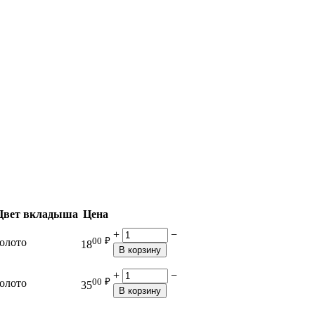
Цвет вкладыша
Цена
+
−
00
₽
золото
18
В корзину
+
−
00
₽
золото
35
В корзину