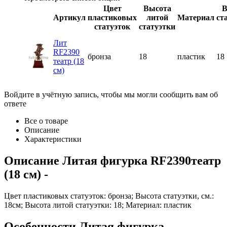
Цвет
Высота
В
Артикул
пластиковых
литой
Материал
ст
статуэток
статуэтки
Лит
RF2390
бронза
18
пластик
18
театр (18
см)
Войдите в учётную запись, чтобы мы могли сообщить вам об
ответе
Все о товаре
Описание
Характеристики
Описание
Литая фигурка RF2390театр
(18 см)
-
Цвет пластиковых статуэток: бронза; Высота статуэтки, см.:
18см; Высота литой статуэтки: 18; Материал: пластик
Особенности
Литая фигурка