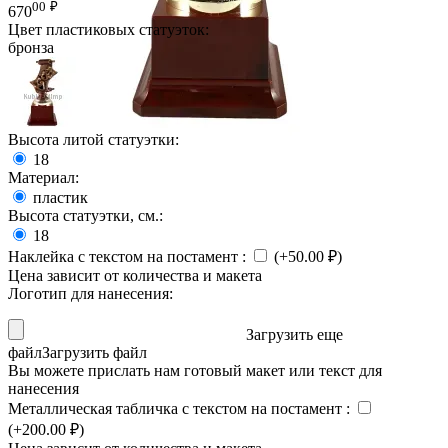
00
₽
670
Цвет пластиковых статуэток:
бронза
Высота литой статуэтки:
18
Материал:
пластик
Высота статуэтки, см.:
18
Наклейка с текстом на постамент
:
(+
50.00
₽
)
Цена зависит от количества и макета
Логотип для нанесения:
Загрузить еще
файл
Загрузить файл
Вы можете прислать нам готовый макет или текст для
нанесения
Металлическая табличка с текстом на постамент
:
(+
200.00
₽
)