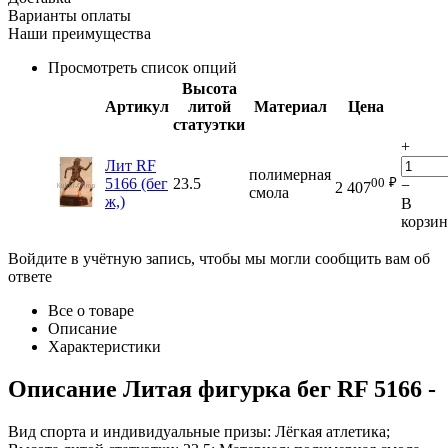
Варианты оплаты
Наши преимущества
Просмотреть список опций
Высота
Артикул
литой
Материал
Цена
статуэтки
+
Лит RF
полимерная
00
₽
5166 (бег
23.5
−
2 407
смола
ж,)
В
корзи
Войдите в учётную запись, чтобы мы могли сообщить вам об
ответе
Все о товаре
Описание
Характеристики
Описание
Литая фигурка бег RF 5166
-
Вид спорта и индивидуальные призы: Лёгкая атлетика;