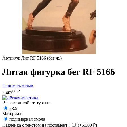
Артикул:
Лит RF 5166 (бег ж,)
Литая фигурка бег RF 5166
Написать отзыв
00
₽
2 407
Высота литой статуэтки:
23.5
Материал:
полимерная смола
Наклейка с текстом на постамент
:
(+
50.00
₽
)