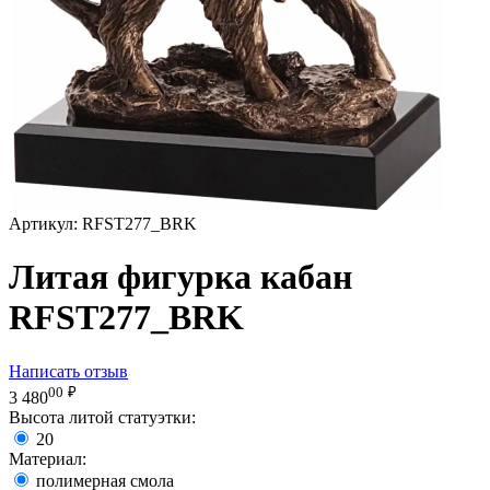
Артикул:
RFST277_BRK
Литая фигурка кабан
RFST277_BRK
Написать отзыв
00
₽
3 480
Высота литой статуэтки:
20
Материал:
полимерная смола