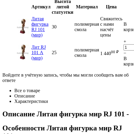
Высота
Артикул
литой
Материал
Цена
статуэтки
Литая
Свяжитесь
фигурка
полимерная
с нами
В
30
RJ 101
смола
насчёт
корз
(мир)
цены
+
Лит RJ
полимерная
00
₽
101 А
25
−
1 440
смола
(мир)
В
корз
Войдите в учётную запись, чтобы мы могли сообщить вам об
ответе
Все о товаре
Описание
Характеристики
Описание
Литая фигурка мир RJ 101
-
Особенности
Литая фигурка мир RJ