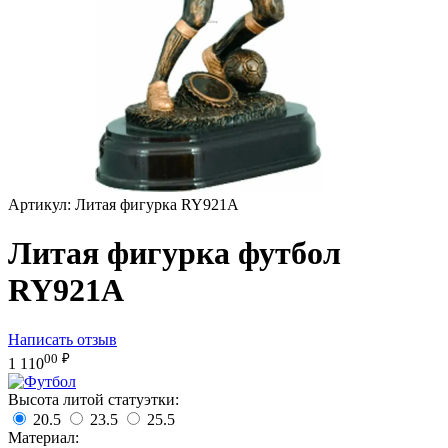
Артикул:
Литая фигурка RY921A
Литая фигурка футбол
RY921A
Написать отзыв
00
₽
1 110
Высота литой статуэтки:
20.5
23.5
25.5
Материал: