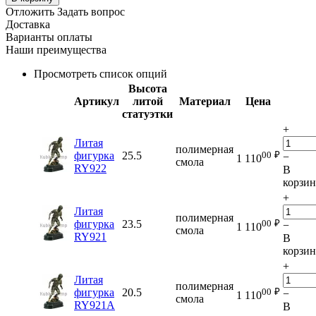
Отложить
Задать вопрос
Доставка
Варианты оплаты
Наши преимущества
Просмотреть список опций
Высота
Артикул
литой
Материал
Цена
статуэтки
+
Литая
полимерная
00
₽
фигурка
25.5
−
1 110
смола
RY922
В
корзи
+
Литая
полимерная
00
₽
фигурка
23.5
−
1 110
смола
RY921
В
корзи
+
Литая
полимерная
00
₽
фигурка
20.5
−
1 110
смола
RY921A
В