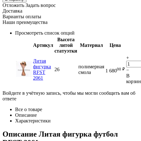
Отложить
Задать вопрос
Доставка
Варианты оплаты
Наши преимущества
Просмотреть список опций
Высота
Артикул
литой
Материал
Цена
статуэтки
+
Литая
фигурка
полимерная
00
₽
26
−
1 680
RFST
смола
В
2061
корзи
Войдите в учётную запись, чтобы мы могли сообщить вам об
ответе
Все о товаре
Описание
Характеристики
Описание
Литая фигурка футбол