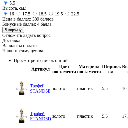
5.5
Высота, см.:
16
17.5
18.5
19.5
22.5
Цена в баллах:
389 баллов
Бонусные баллы:
4 балла
В корзину
Отложить
Задать вопрос
Доставка
Варианты оплаты
Наши преимущества
Просмотреть список опций
Цвет
Материал
Ширина,
Вы
Артикул
постамента
постамента
см.
Трофей
золото
пластик
5.5
16
STAND6E
Трофей
золото
пластик
5.5
17.
STAND6D