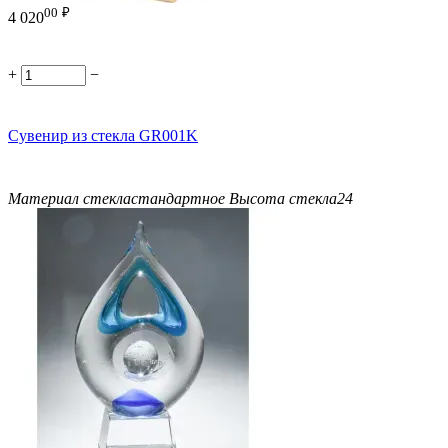
00
₽
4 020
+
−
Сувенир из стекла GR001K
Материал стекла
стандартное
Высота стекла
24