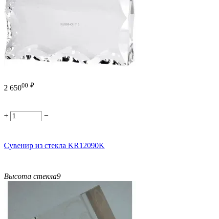
00
₽
2 650
+
−
Сувенир из стекла KR12090K
Высота стекла
9