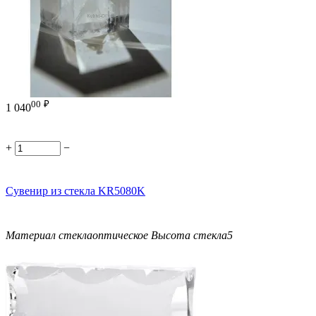
00
₽
1 040
+
−
Сувенир из стекла KR5080K
Материал стекла
оптическое
Высота стекла
5