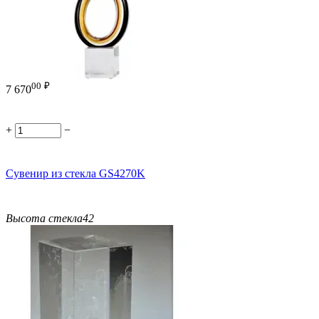
00
₽
7 670
+
−
Сувенир из стекла GS4270K
Высота стекла
42