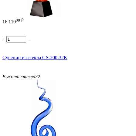
00
₽
16 110
+
−
Сувенир из стекла GS-200-32K
Высота стекла
32