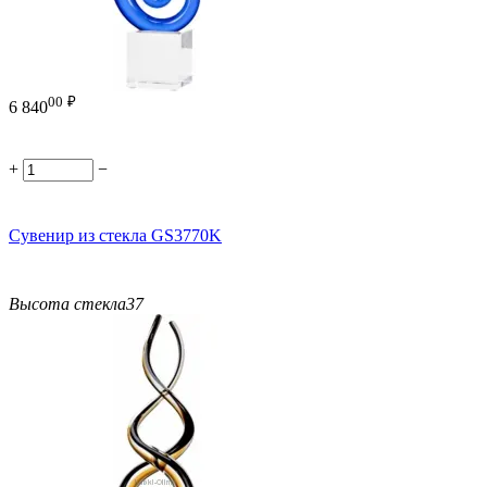
00
₽
6 840
+
−
Сувенир из стекла GS3770K
Высота стекла
37