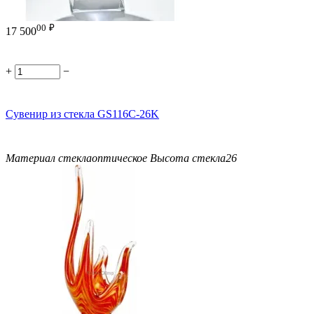
00
₽
17 500
+
−
Сувенир из стекла GS116C-26K
Материал стекла
оптическое
Высота стекла
26