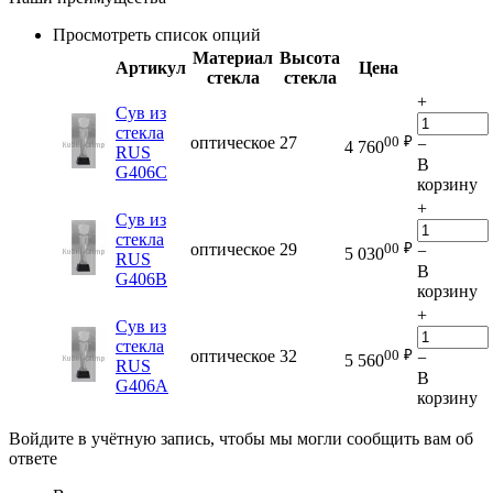
Просмотреть список опций
Материал
Высота
Артикул
Цена
стекла
стекла
+
Сув из
стекла
00
₽
оптическое
27
−
4 760
RUS
В
G406C
корзину
+
Сув из
стекла
00
₽
оптическое
29
−
5 030
RUS
В
G406B
корзину
+
Сув из
стекла
00
₽
оптическое
32
−
5 560
RUS
В
G406A
корзину
Войдите в учётную запись, чтобы мы могли сообщить вам об
ответе