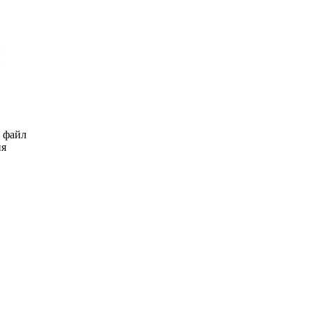
ь файл
ия