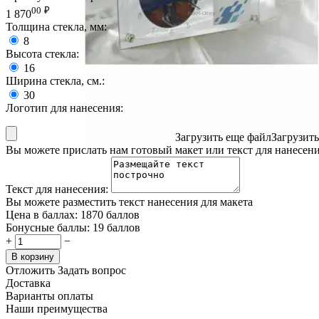
00
₽
1 870
Толщина стекла, мм:
8
Высота стекла:
16
Ширина стекла, см.:
30
Логотип для нанесения:
Загрузить еще файл
Загрузит
Вы можете прислать нам готовый макет или текст для нанесен
Текст для нанесения:
Вы можете разместить текст нанесения для макета
Цена в баллах:
1870 баллов
Бонусные баллы:
19 баллов
+
−
В корзину
Отложить
Задать вопрос
Доставка
Варианты оплаты
Наши преимущества