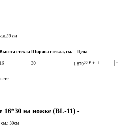
см.
30 см
Высота стекла
Ширина стекла, см.
Цена
00
₽
+
−
16
30
1 870
твете
16*30 на ножке (BL-11)
-
 см.: 30см