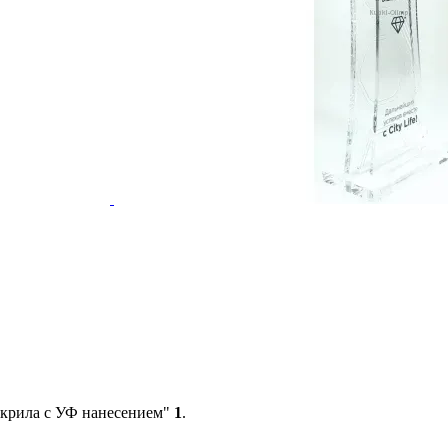
акрила с УФ нанесением"
1
.