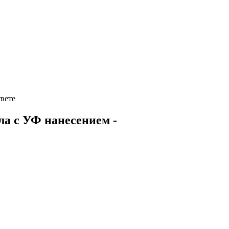
твете
ла с УФ нанесением
-